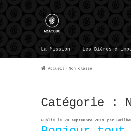
Aller
Aller
à
au
la
contenu
navigation
La Mission
Les Bières d’imp
Accueil
Non classé
Catégorie :
Publié le
20 septembre 2019
par
Guilhe