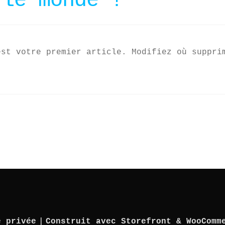
 le monde !
est votre premier article. Modifiez où suppri
e privée
Construit avec Storefront & WooComm