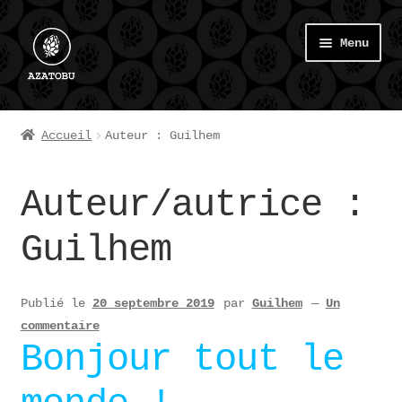
Aller
Aller
Menu
à
au
la
contenu
navigation
La Mission
Accueil
Auteur : Guilhem
Les Bières d’import
Auteur/autrice :
La Brasserie
Guilhem
Mon compte
Publié le
20 septembre 2019
par
Guilhem
—
Un
Panier
commentaire
Bonjour tout le