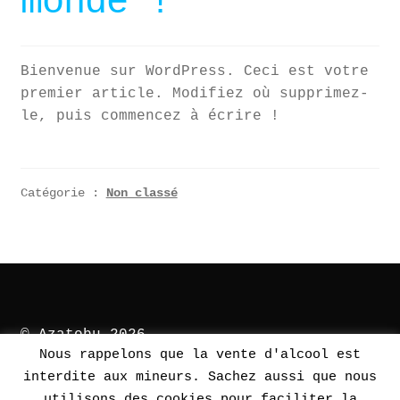
monde !
Bienvenue sur WordPress. Ceci est votre
premier article. Modifiez où supprimez-
le, puis commencez à écrire !
Catégorie :
Non classé
© Azatobu 2026
Nous rappelons que la vente d'alcool est
Charte sur le respect de la vie
interdite aux mineurs. Sachez aussi que nous
privée
Construit avec Storefront &
utilisons des cookies pour faciliter la