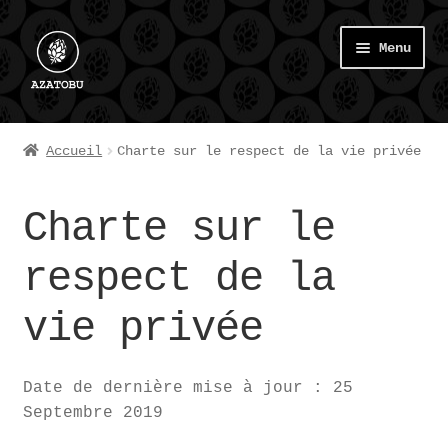
Aller
Aller
Menu
à
au
la
contenu
navigation
La Mission
Accueil
Charte sur le respect de la vie privée
Les Bières d’import
Charte sur le
La Brasserie
respect de la
Mon compte
vie privée
Panier
Date de dernière mise à jour : 25
Septembre 2019